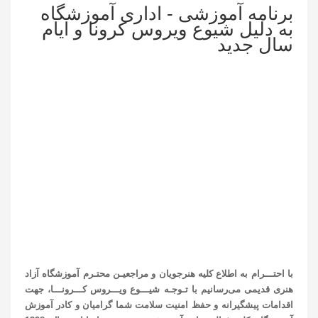
برنامه آموزشی - اداری آموزشگاه
به دلیل شیوع ویروس کرونا و ایام
سال جدید
عکاسی تبلیغاتی و صنعتی و کلاس تخصصی آموزش عکاسی پرتره عروس و مدلینگ و
کلاس آموزش فتوشاپ تخصصی برای عکاسان حرفه ای. کارگاه آموزش نگاه عکاسانه
استاد محمد قدیمی در کلاس آموزش نگاه عکاسانه و کارگاه نگارش و نوشتن بیانیه
هنریو استیتمنت هنری وحید بهروزیان و عکاسی معاصر. کلاس های آموزش طراحی و
نقاشی حرفه ای سیاه قلم و طراحی پایه و نقاشی هایپر رئال و آموزش نقاشی مدرن و
هنر معاصر و عکاسی مدرن و معاصر و آموزش رنگ روغن و نقاشی ویترای نقاشی
روی شیشه. کلاس آموزش طراحی فیگوراتیو و آموزش تخصصی تصویر سازی حرفه
ای کتاب کودک و شعر.آموزش هنرهای دکوراتیو معرق کاشی و نقاشی با کاشی
شکسته نقطه کوب و مجسمه سازی و ساخت زیورآلات و پته دوزی. نقاشی
کودک.آموزش عکاسی طبیعت و آموزش عملی عکاسی خیابانی استاد ساسان مویدی.
آموزش دکوراسیون داخلی و معماری و کلاس تخصصی آموزش اسکیس و راندو
تخصصی آمادگی کنکور ارشد معماری در بهترین آموزشگاه هنرهای تجسمی کلاس های
استاد محمد قدیمی.
با احتـــرام به اطلاع کلیه هنرجویان و مراجعیـن محتـرم آموزشگاه آزاد
هنری قدیمی می‌رسانیم با تـوجـه شیـــوع ویـــروس کـــرونـــا، جهت
اقدامات پیشگیرانه و حفظ امنیت سلامت شما گرامیان و کادر آموزش